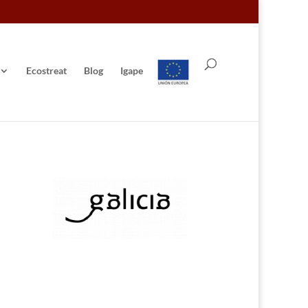
Ecostreat
Blog
Igape