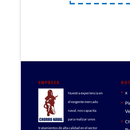
EMPRESA
NOT
x
Nuestra experiencia en
el exigente mercado
Pi
naval, nos capacita
Ve
para realizar unos
Ch
tratamientos de alta calidad en el sector
Bu