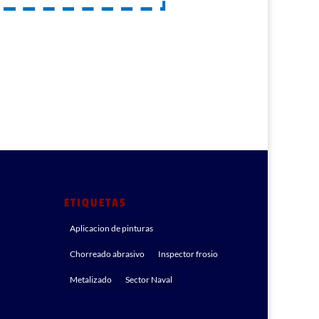
ETIQUETAS
Aplicacion de pinturas
Chorreado abrasivo
Inspector frosio
Metalizado
Sector Naval