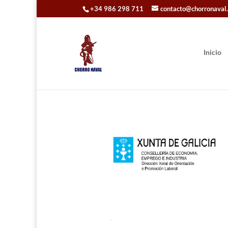
+34 986 298 711
contacto@chorronaval
Inicio