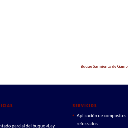
Buque Sarmiento de Gam
ICIAS
SERVICIOS
Aplicación de composites
reforzados
ntado parcial del buque «Lay