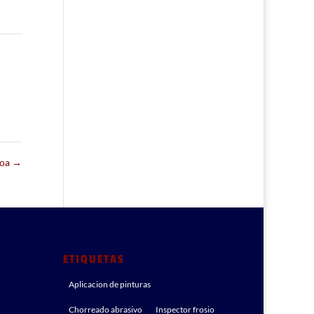
boa
→
ETIQUETAS
Aplicacion de pinturas
Chorreado abrasivo
Inspector frosio