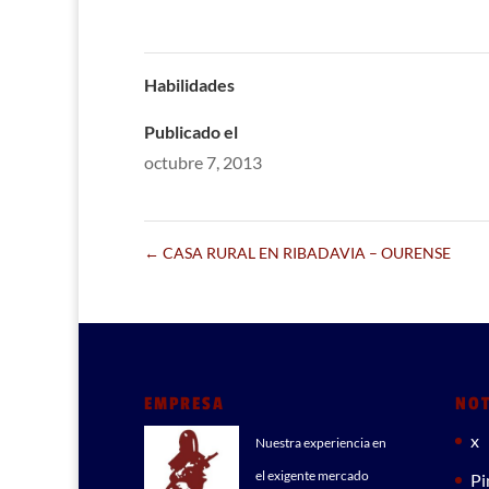
Habilidades
Publicado el
octubre 7, 2013
←
CASA RURAL EN RIBADAVIA – OURENSE
EMPRESA
NOT
x
Nuestra experiencia en
el exigente mercado
Pi