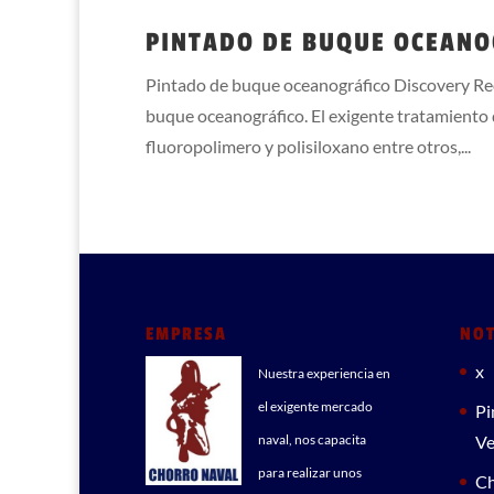
PINTADO DE BUQUE OCEANO
Pintado de buque oceanográfico Discovery Rec
buque oceanográfico. El exigente tratamiento 
fluoropolimero y polisiloxano entre otros,...
EMPRESA
NOT
x
Nuestra experiencia en
el exigente mercado
Pi
naval, nos capacita
Ve
para realizar unos
Ch