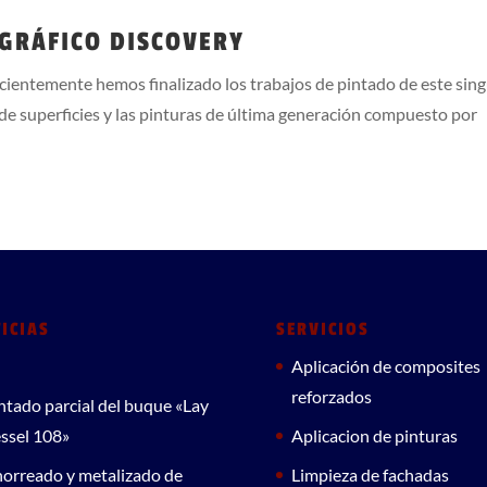
GRÁFICO DISCOVERY
ientemente hemos finalizado los trabajos de pintado de este sing
de superficies y las pinturas de última generación compuesto por
ICIAS
SERVICIOS
Aplicación de composites
reforzados
ntado parcial del buque «Lay
ssel 108»
Aplicacion de pinturas
orreado y metalizado de
Limpieza de fachadas