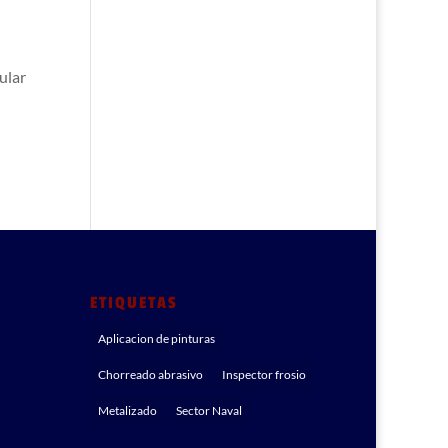
ular
ETIQUETAS
Aplicacion de pinturas
Chorreado abrasivo
Inspector frosio
Metalizado
Sector Naval