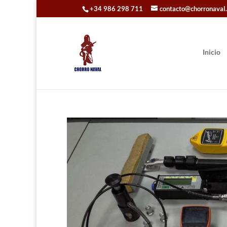
+34 986 298 711
contacto@chorronaval
Inicio